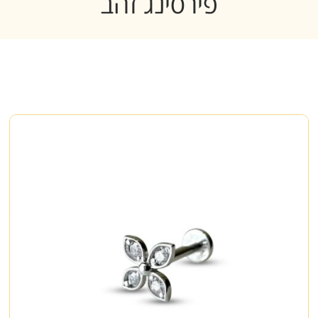
פירסינג זהב