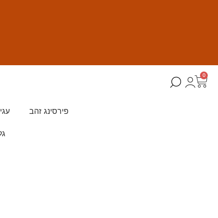
0
פירסינג זהב
עגי
גל