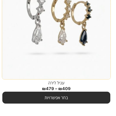
עגיל לירה
₪
479
–
₪
409
בחר אפשרויות